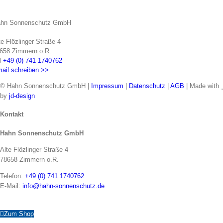
hn Sonnenschutz GmbH
te Flözlinger Straße 4
658 Zimmern o.R.
l
+49 (0) 741 1740762
ail schreiben >>
© Hahn Sonnenschutz GmbH |
Impressum
|
Datenschutz
|
AGB
| Made with
by
jd-design
Toggle
Kontakt
Sliding
Hahn Sonnenschutz GmbH
Bar
Area
Alte Flözlinger Straße 4
78658 Zimmern o.R.
Telefon:
+49 (0) 741 1740762
E-Mail:
info@hahn-sonnenschutz.de
Zum Shop