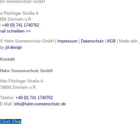
hn Sonnenschutz GmbH
te Flözlinger Straße 4
658 Zimmern o.R.
l
+49 (0) 741 1740762
ail schreiben >>
© Hahn Sonnenschutz GmbH |
Impressum
|
Datenschutz
|
AGB
| Made with
by
jd-design
Toggle
Kontakt
Sliding
Hahn Sonnenschutz GmbH
Bar
Area
Alte Flözlinger Straße 4
78658 Zimmern o.R.
Telefon:
+49 (0) 741 1740762
E-Mail:
info@hahn-sonnenschutz.de
Zum Shop