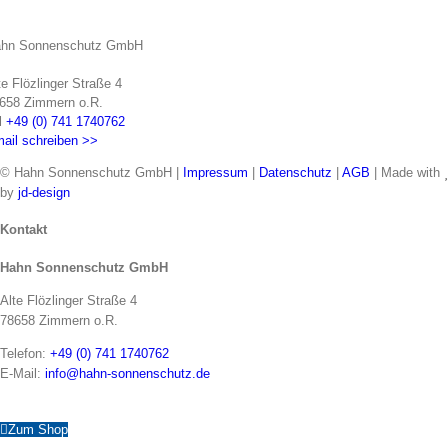
hn Sonnenschutz GmbH
te Flözlinger Straße 4
658 Zimmern o.R.
l
+49 (0) 741 1740762
ail schreiben >>
© Hahn Sonnenschutz GmbH |
Impressum
|
Datenschutz
|
AGB
| Made with
by
jd-design
Toggle
Kontakt
Sliding
Hahn Sonnenschutz GmbH
Bar
Area
Alte Flözlinger Straße 4
78658 Zimmern o.R.
Telefon:
+49 (0) 741 1740762
E-Mail:
info@hahn-sonnenschutz.de
Zum Shop