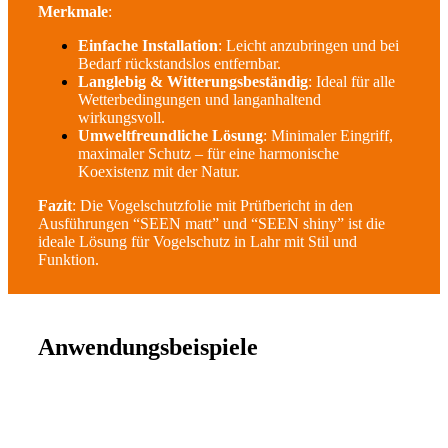
Merkmale
:
Einfache Installation
: Leicht anzubringen und bei
Bedarf rückstandslos entfernbar.
Langlebig & Witterungsbeständig
: Ideal für alle
Wetterbedingungen und langanhaltend
wirkungsvoll.
Umweltfreundliche Lösung
: Minimaler Eingriff,
maximaler Schutz – für eine harmonische
Koexistenz mit der Natur.
Fazit
: Die Vogelschutzfolie mit Prüfbericht in den
Ausführungen “SEEN matt” und “SEEN shiny” ist die
ideale Lösung für Vogelschutz in Lahr mit Stil und
Funktion.
Anwendungsbeispiele