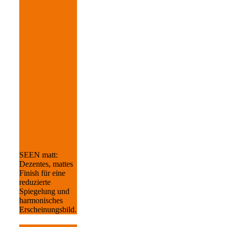
SEEN matt:
Dezentes, mattes
Finish für eine
reduzierte
Spiegelung und
harmonisches
Erscheinungsbild.