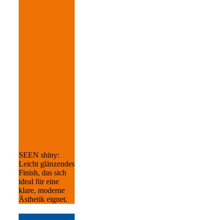
SEEN shiny:
Leicht glänzendes
Finish, das sich
ideal für eine
klare, moderne
Ästhetik eignet.