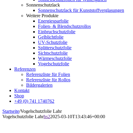
Sonnenschutzlack
Sonnenschutzlack für Kunststoffverglasungen
Weitere Produkte
Energiesparfolie
Folien- & Blendschutzrollos
Einbruchschutzfolie
Gelblichtfolie
UV-Schutzfolie
Splitterschutzfolie
Sichtschutzfolie
Wärmeschutzfolie
Vogelschutzfolie
Referenzen
Referenzliste für Folien
Referenzliste für Rollos
Bildergalerien
Kontakt
Shop
+49 (0) 741 1740762
Startseite
/
Vogelschutzfolie Lahr
Vogelschutzfolie Lahr
hs2
2025-03-10T13:43:46+00:00