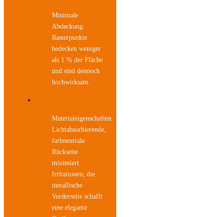
Minimale
Abdeckung:
Rasterpunkte
bedecken weniger
als 1 % der Fläche
und sind dennoch
hochwirksam.
Materialeigenschaften:
Lichtabsorbierende,
farbneutrale
Rückseite
minimiert
Irritationen; die
metallische
Vorderseite schafft
eine elegante