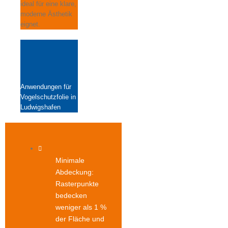
ideal für eine klare,
moderne Ästhetik
eignet.
Anwendungen für
Vogelschutzfolie in
Ludwigshafen
Minimale
Abdeckung:
Rasterpunkte
bedecken
weniger als 1 %
der Fläche und