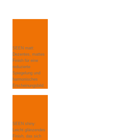
SEEN matt:
Dezentes, mattes
Finish für eine
reduzierte
Spiegelung und
harmonisches
Erscheinungsbild.
SEEN shiny:
Leicht glänzendes
Finish, das sich