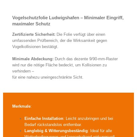
Neue Vogelschutzfolien in verschiedenen Designs
Vogelschutzfolie Ludwigshafen – Minimaler Eingriff,
maximaler Schutz
Zertifizierte Sicherheit:
Die Folie verfügt über einen
umfassenden Prüfbereich, der die Wirksamkeit gegen
Vogelkollisionen bestätigt.
Minimale Abdeckung:
Durch das dezente 9/90-mm-Raster
wird nur die nötige Fläche bedeckt, um Kollisionen zu
verhindern –
für eine nahezu uneingeschränkte Sicht.
Merkmale
:
Einfache Installation
: Leicht anzubringen und bei
Bedarf rückstandslos entfernbar.
Langlebig & Witterungsbeständig
: Ideal für alle
Wetterbedingungen und langanhaltend wirkungsvoll.