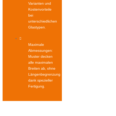
Varianten und
Kostenvorteile
bei
unterschiedlichen
Glastypen.
Maximale
Abmessungen:
Muster decken
alle maximalen
Breiten ab, ohne
Längenbegrenzung
dank spezieller
Fertigung.