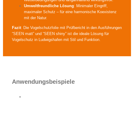
Umweltfreundliche Lösung
: Minimaler Eingriff,
maximaler Schutz – für eine harmonische Koexistenz
mit der Natur.
Fazit
: Die Vogelschutzfolie mit Prüfbericht in den Ausführungen
“SEEN matt” und “SEEN shiny” ist die ideale Lösung für
Vogelschutz in Ludwigshafen mit Stil und Funktion.
Anwendungsbeispiele