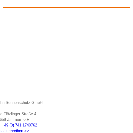
hn Sonnenschutz GmbH
te Flözlinger Straße 4
658 Zimmern o.R.
l
+49 (0) 741 1740762
ail schreiben >>