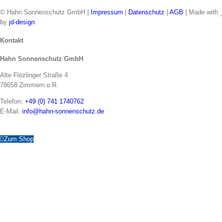
© Hahn Sonnenschutz GmbH |
Impressum
|
Datenschutz
|
AGB
| Made with
by
jd-design
Toggle
Kontakt
Sliding
Hahn Sonnenschutz GmbH
Bar
Area
Alte Flözlinger Straße 4
78658 Zimmern o.R.
Telefon:
+49 (0) 741 1740762
E-Mail:
info@hahn-sonnenschutz.de
Zum Shop