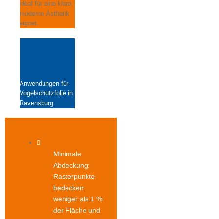
ideal für eine klare,
moderne Ästhetik
eignet.
Anwendungen für
Vogelschutzfolie in
Ravensburg
Minimale
Abdeckung:
Rasterpunkte
bedecken
weniger als 1 %
der Fläche und