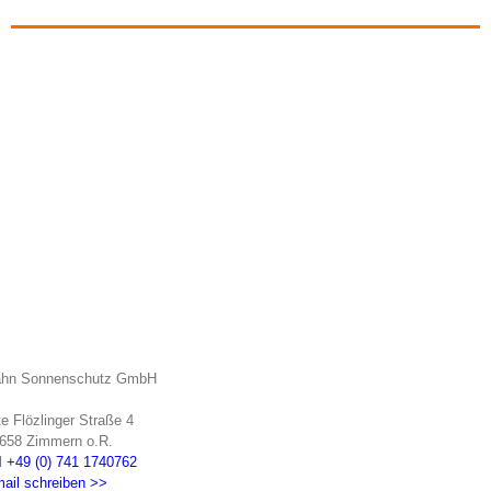
hn Sonnenschutz GmbH
te Flözlinger Straße 4
658 Zimmern o.R.
l
+49 (0) 741 1740762
ail schreiben >>