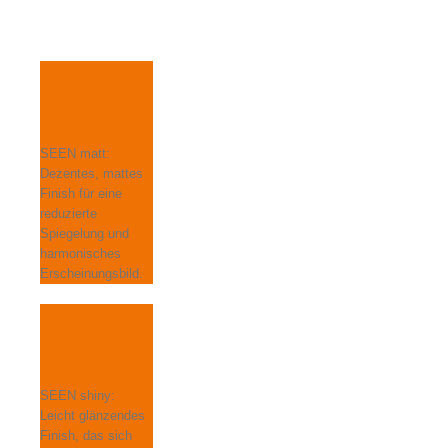
SEEN matt:
Dezentes, mattes
Finish für eine
reduzierte
Spiegelung und
harmonisches
Erscheinungsbild.
SEEN shiny:
Leicht glänzendes
Finish, das sich