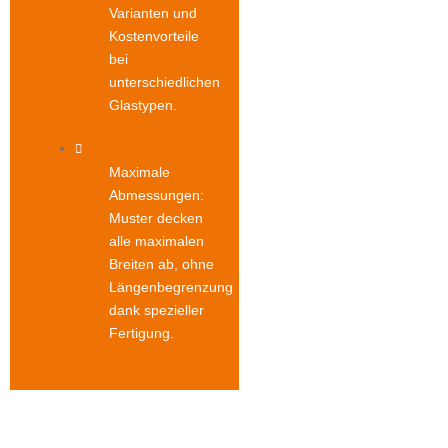
Varianten und
Kostenvorteile
bei
unterschiedlichen
Glastypen.
Maximale
Abmessungen:
Muster decken
alle maximalen
Breiten ab, ohne
Längenbegrenzung
dank spezieller
Fertigung.