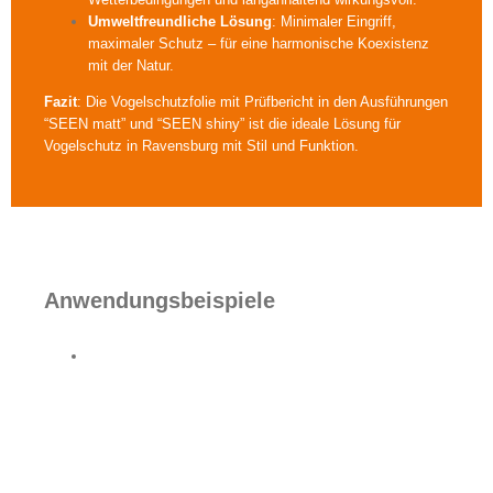
Umweltfreundliche Lösung
: Minimaler Eingriff,
maximaler Schutz – für eine harmonische Koexistenz
mit der Natur.
Fazit
: Die Vogelschutzfolie mit Prüfbericht in den Ausführungen
“SEEN matt” und “SEEN shiny” ist die ideale Lösung für
Vogelschutz in Ravensburg mit Stil und Funktion.
Anwendungsbeispiele