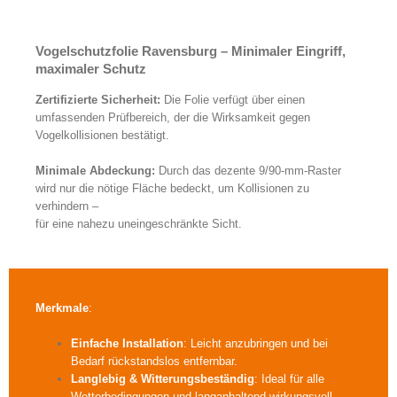
Neue Vogelschutzfolien in verschiedenen Designs
Vogelschutzfolie Ravensburg – Minimaler Eingriff,
maximaler Schutz
Zertifizierte Sicherheit:
Die Folie verfügt über einen
umfassenden Prüfbereich, der die Wirksamkeit gegen
Vogelkollisionen bestätigt.
Minimale Abdeckung:
Durch das dezente 9/90-mm-Raster
wird nur die nötige Fläche bedeckt, um Kollisionen zu
verhindern –
für eine nahezu uneingeschränkte Sicht.
Merkmale
:
Einfache Installation
: Leicht anzubringen und bei
Bedarf rückstandslos entfernbar.
Langlebig & Witterungsbeständig
: Ideal für alle
Wetterbedingungen und langanhaltend wirkungsvoll.