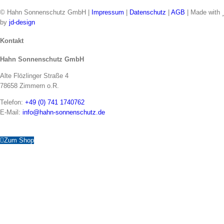
© Hahn Sonnenschutz GmbH |
Impressum
|
Datenschutz
|
AGB
| Made with
by
jd-design
Toggle
Kontakt
Sliding
Hahn Sonnenschutz GmbH
Bar
Area
Alte Flözlinger Straße 4
78658 Zimmern o.R.
Telefon:
+49 (0) 741 1740762
E-Mail:
info@hahn-sonnenschutz.de
Zum Shop