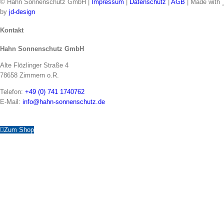
© Hahn Sonnenschutz GmbH |
Impressum
|
Datenschutz
|
AGB
| Made with
by
jd-design
Toggle
Kontakt
Sliding
Hahn Sonnenschutz GmbH
Bar
Area
Alte Flözlinger Straße 4
78658 Zimmern o.R.
Telefon:
+49 (0) 741 1740762
E-Mail:
info@hahn-sonnenschutz.de
Zum Shop