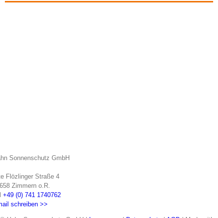
hn Sonnenschutz GmbH
te Flözlinger Straße 4
658 Zimmern o.R.
l
+49 (0) 741 1740762
ail schreiben >>