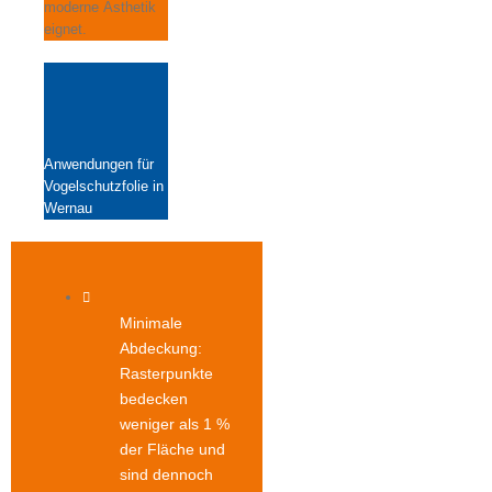
moderne Ästhetik
eignet.
Anwendungen für
Vogelschutzfolie in
Wernau
Minimale
Abdeckung:
Rasterpunkte
bedecken
weniger als 1 %
der Fläche und
sind dennoch