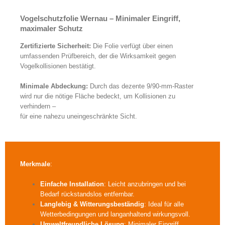
Neue Vogelschutzfolien in verschiedenen Designs
Vogelschutzfolie Wernau – Minimaler Eingriff,
maximaler Schutz
Zertifizierte Sicherheit:
Die Folie verfügt über einen
umfassenden Prüfbereich, der die Wirksamkeit gegen
Vogelkollisionen bestätigt.
Minimale Abdeckung:
Durch das dezente 9/90-mm-Raster
wird nur die nötige Fläche bedeckt, um Kollisionen zu
verhindern –
für eine nahezu uneingeschränkte Sicht.
Merkmale
:
Einfache Installation
: Leicht anzubringen und bei
Bedarf rückstandslos entfernbar.
Langlebig & Witterungsbeständig
: Ideal für alle
Wetterbedingungen und langanhaltend wirkungsvoll.
Umweltfreundliche Lösung
: Minimaler Eingriff,