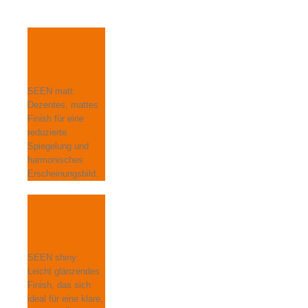
SEEN matt:
Dezentes, mattes
Finish für eine
reduzierte
Spiegelung und
harmonisches
Erscheinungsbild.
SEEN shiny:
Leicht glänzendes
Finish, das sich
ideal für eine klare,