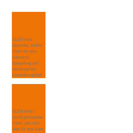
SEEN matt:
Dezentes, mattes
Finish für eine
reduzierte
Spiegelung und
harmonisches
Erscheinungsbild.
SEEN shiny:
Leicht glänzendes
Finish, das sich
ideal für eine klare,