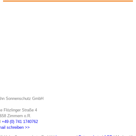
hn Sonnenschutz GmbH
te Flözlinger Straße 4
658 Zimmern o.R.
l
+49 (0) 741 1740762
ail schreiben >>