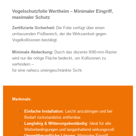
Neue Vogelschutzfolien in verschiedenen Designs
Vogelschutzfolie Wertheim – Minimaler Eingriff,
maximaler Schutz
Zertifizierte Sicherheit:
Die Folie verfügt über einen
umfassenden Prüfbereich, der die Wirksamkeit gegen
Vogelkollisionen bestätigt.
Minimale Abdeckung:
Durch das dezente 9/90-mm-Raster
wird nur die nötige Fläche bedeckt, um Kollisionen zu
verhindern –
für eine nahezu uneingeschränkte Sicht.
Merkmale
:
Einfache Installation
: Leicht anzubringen und bei
Bedarf rückstandslos entfernbar.
Langlebig & Witterungsbeständig
: Ideal für alle
Wetterbedingungen und langanhaltend wirkungsvoll.
Umweltfreundliche Lösung
: Minimaler Eingriff,