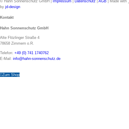
© Hahn Sonnenschutz GmbH |
Impressum
|
Datenschutz
|
AGB
| Made with
by
jd-design
Toggle
Kontakt
Sliding
Hahn Sonnenschutz GmbH
Bar
Area
Alte Flözlinger Straße 4
78658 Zimmern o.R.
Telefon:
+49 (0) 741 1740762
E-Mail:
info@hahn-sonnenschutz.de
Zum Shop