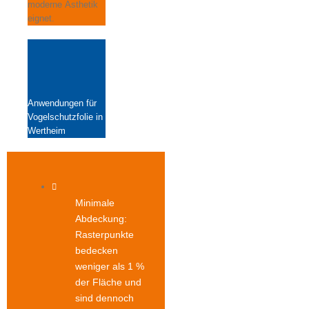
moderne Ästhetik
eignet.
Anwendungen für
Vogelschutzfolie in
Wertheim
Minimale
Abdeckung:
Rasterpunkte
bedecken
weniger als 1 %
der Fläche und
sind dennoch